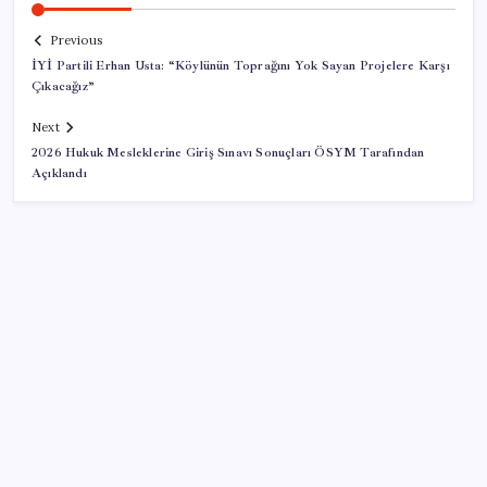
Previous
İYİ Partili Erhan Usta: “Köylünün Toprağını Yok Sayan Projelere Karşı
Çıkacağız”
Next
2026 Hukuk Mesleklerine Giriş Sınavı Sonuçları ÖSYM Tarafından
Açıklandı
SON YAZILAR
AÖL 3. Dönem sınav sonuçları açıklandı mı? Açık