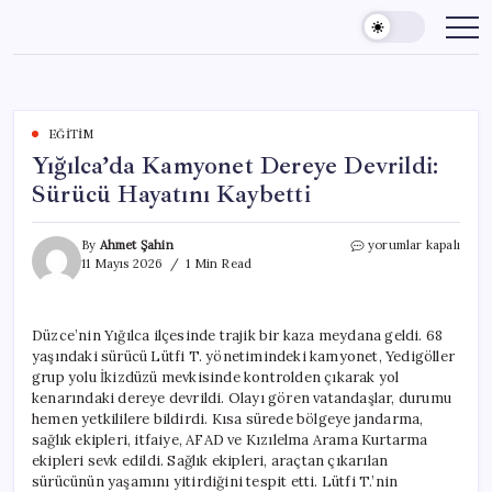
Skip
to
content
EĞITIM
Yığılca’da Kamyonet Dereye Devrildi:
Sürücü Hayatını Kaybetti
Yığılca’da
By
Ahmet Şahin
yorumlar kapalı
Kamyonet
11 Mayıs 2026
1 Min Read
Dereye
Devrildi:
Sürücü
Düzce’nin Yığılca ilçesinde trajik bir kaza meydana geldi. 68
Hayatını
yaşındaki sürücü Lütfi T. yönetimindeki kamyonet, Yedigöller
Kaybetti
için
grup yolu İkizdüzü mevkisinde kontrolden çıkarak yol
kenarındaki dereye devrildi. Olayı gören vatandaşlar, durumu
hemen yetkililere bildirdi. Kısa sürede bölgeye jandarma,
sağlık ekipleri, itfaiye, AFAD ve Kızılelma Arama Kurtarma
ekipleri sevk edildi. Sağlık ekipleri, araçtan çıkarılan
sürücünün yaşamını yitirdiğini tespit etti. Lütfi T.’nin