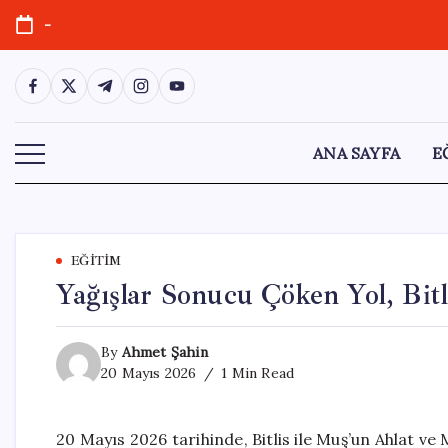
Skip
-
to
content
https://www.facebook.com/
https://twitter.com/
https://t.me/
https://www.instagram.com/
https://youtube.com/
ANA SAYFA
E
EĞITIM
Yağışlar Sonucu Çöken Yol, Bit
By
Ahmet Şahin
20 Mayıs 2026
1 Min Read
20 Mayıs 2026 tarihinde, Bitlis ile Muş’un Ahlat ve 