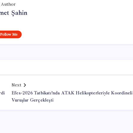
Author
met Şahin
Follow Me
Next
rdi
Efes-2026 Tatbikatı’nda ATAK Helikopterleriyle Koordineli
Vuruşlar Gerçekleşti