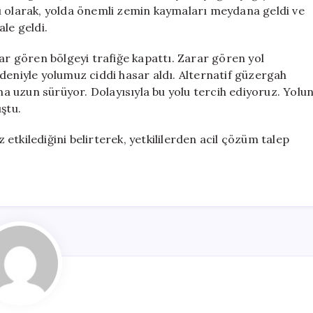
ve
ı olarak, yolda önemli zemin kaymaları meydana geldi ve
Muş’u
le geldi.
Birbirinden
Ayırdı
sar gören bölgeyi trafiğe kapattı. Zarar gören yol
için
deniyle yolumuz ciddi hasar aldı. Alternatif güzergah
 uzun sürüyor. Dolayısıyla bu yolu tercih ediyoruz. Yolu
ştu.
tkilediğini belirterek, yetkililerden acil çözüm talep