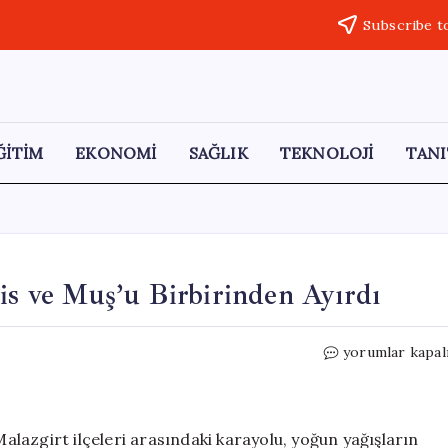
Subscribe t
ĞİTİM
EKONOMİ
SAĞLIK
TEKNOLOJİ
TANI
lis ve Muş’u Birbirinden Ayırdı
Yağışlar
yorumlar kapal
Sonucu
Çöken
Yol,
Bitlis
Malazgirt ilçeleri arasındaki karayolu, yoğun yağışların