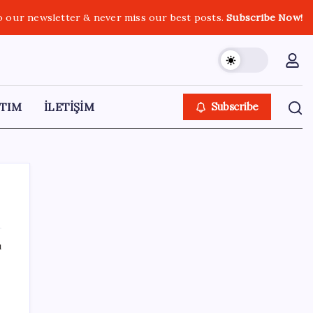
o our newsletter & never miss our best posts.
Subscribe Now!
TIM
İLETİŞİM
Subscribe
ı
SON YAZILAR
Faizsiz ev ve araba alımına kısıtlama