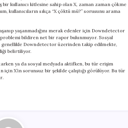
mu?
 bir kullanıcı kitlesine sahip olan X, zaman zaman çökme
19
urum, kullanıcıların sıkça “X çöktü mü?” sorusunu arama
Mayıs
2026
Raporları
yaşanıp yaşanmadığını merak edenler için Downdetector
için
r problemi bildiren net bir rapor bulunmuyor. Sosyal
 genellikle Downdetector üzerinden takip edilmekte,
i belirtiliyor.
atarken ya da sosyal medyada aktifken, bu tür erişim
n için X’in sorunsuz bir şekilde çalıştığı görülüyor. Bu tür
r.