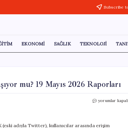
Subscribe t
ĞİTİM
EKONOMİ
SAĞLIK
TEKNOLOJİ
TANI
aşıyor mu? 19 Mayıs 2026 Raporları
X
yorumlar kapal
(Twitter)
Erişim
Sorunları
Yaşıyor
eski adıyla Twitter), kullanıcılar arasında erişim