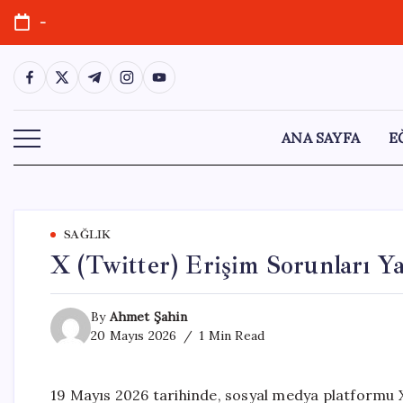
Skip
-
to
content
https://www.facebook.com/
https://twitter.com/
https://t.me/
https://www.instagram.com/
https://youtube.com/
ANA SAYFA
E
SAĞLIK
X (Twitter) Erişim Sorunları Y
By
Ahmet Şahin
20 Mayıs 2026
1 Min Read
19 Mayıs 2026 tarihinde, sosyal medya platformu X (