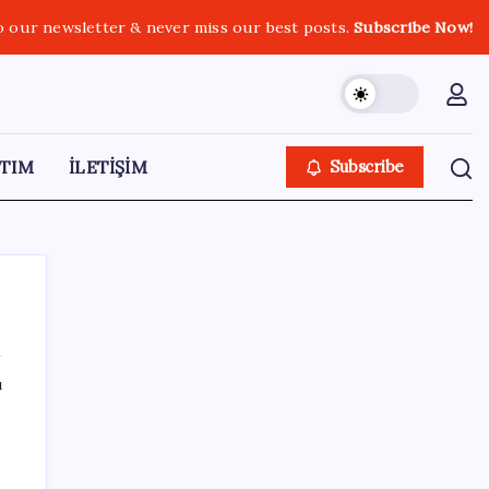
o our newsletter & never miss our best posts.
Subscribe Now!
TIM
İLETİŞİM
Subscribe
ı
SON YAZILAR
Kâğıt para tarih oldu: Yeni banknotlar
makinede yıkansa bile bozulmuyor