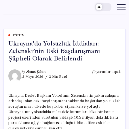
Skip
to
content
EĞITIM
Ukrayna’da Yolsuzluk İddiaları:
Zelenski’nin Eski Başdanışmanı
Şüpheli Olarak Belirlendi
Ukrayna’da
By
Ahmet Şahin
yorumlar kapalı
Yolsuzluk
12 Mayıs 2026
2 Min Read
İddiaları:
Zelenski’nin
Eski
Ukrayna Devlet Başkanı Volodimir Zelenski’nin yakın çalışma
Başdanışmanı
arkadaşı olan eski başdanışmanı hakkında başlatılan yolsuzluk
Şüpheli
Olarak
soruşturması, ülkede büyük bir siyasi krize yol açtı.
Belirlendi
Ukrayna’nın yolsuzlukla mücadele kurumları, lüks bir konut
için
projesi üzerinden yürütülen yaklaşık 10,5 milyon dolarlık kara
para aklama ağıyla bağlantısı olduğu iddia edilen eski üst
düzey yetkiliyi şüpheli ilan etti.