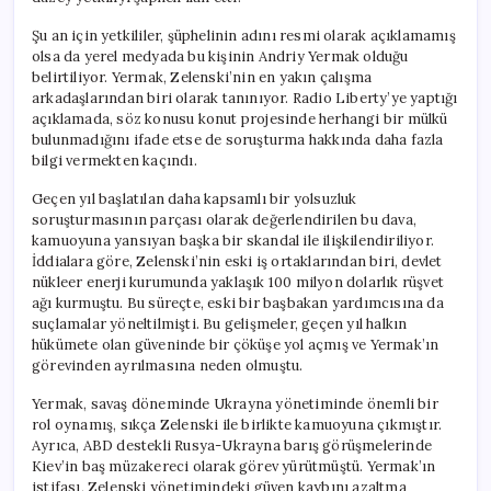
Şu an için yetkililer, şüphelinin adını resmi olarak açıklamamış
olsa da yerel medyada bu kişinin Andriy Yermak olduğu
belirtiliyor. Yermak, Zelenski’nin en yakın çalışma
arkadaşlarından biri olarak tanınıyor. Radio Liberty’ye yaptığı
açıklamada, söz konusu konut projesinde herhangi bir mülkü
bulunmadığını ifade etse de soruşturma hakkında daha fazla
bilgi vermekten kaçındı.
Geçen yıl başlatılan daha kapsamlı bir yolsuzluk
soruşturmasının parçası olarak değerlendirilen bu dava,
kamuoyuna yansıyan başka bir skandal ile ilişkilendiriliyor.
İddialara göre, Zelenski’nin eski iş ortaklarından biri, devlet
nükleer enerji kurumunda yaklaşık 100 milyon dolarlık rüşvet
ağı kurmuştu. Bu süreçte, eski bir başbakan yardımcısına da
suçlamalar yöneltilmişti. Bu gelişmeler, geçen yıl halkın
hükümete olan güveninde bir çöküşe yol açmış ve Yermak’ın
görevinden ayrılmasına neden olmuştu.
Yermak, savaş döneminde Ukrayna yönetiminde önemli bir
rol oynamış, sıkça Zelenski ile birlikte kamuoyuna çıkmıştır.
Ayrıca, ABD destekli Rusya-Ukrayna barış görüşmelerinde
Kiev’in baş müzakereci olarak görev yürütmüştü. Yermak’ın
istifası, Zelenski yönetimindeki güven kaybını azaltma