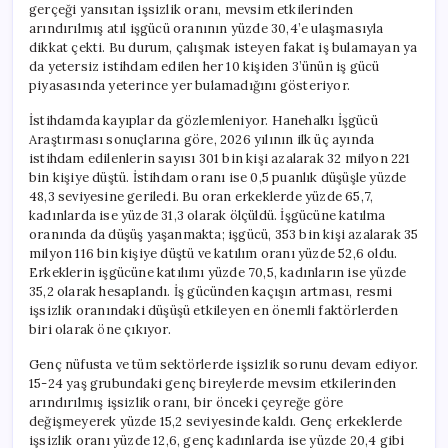
gerçeği yansıtan işsizlik oranı, mevsim etkilerinden
arındırılmış atıl işgücü oranının yüzde 30,4’e ulaşmasıyla
dikkat çekti. Bu durum, çalışmak isteyen fakat iş bulamayan ya
da yetersiz istihdam edilen her 10 kişiden 3’ünün iş gücü
piyasasında yeterince yer bulamadığını gösteriyor.
İstihdamda kayıplar da gözlemleniyor. Hanehalkı İşgücü
Araştırması sonuçlarına göre, 2026 yılının ilk üç ayında
istihdam edilenlerin sayısı 301 bin kişi azalarak 32 milyon 221
bin kişiye düştü. İstihdam oranı ise 0,5 puanlık düşüşle yüzde
48,3 seviyesine geriledi. Bu oran erkeklerde yüzde 65,7,
kadınlarda ise yüzde 31,3 olarak ölçüldü. İşgücüne katılma
oranında da düşüş yaşanmakta; işgücü, 353 bin kişi azalarak 35
milyon 116 bin kişiye düştü ve katılım oranı yüzde 52,6 oldu.
Erkeklerin işgücüne katılımı yüzde 70,5, kadınların ise yüzde
35,2 olarak hesaplandı. İş gücünden kaçışın artması, resmi
işsizlik oranındaki düşüşü etkileyen en önemli faktörlerden
biri olarak öne çıkıyor.
Genç nüfusta ve tüm sektörlerde işsizlik sorunu devam ediyor.
15-24 yaş grubundaki genç bireylerde mevsim etkilerinden
arındırılmış işsizlik oranı, bir önceki çeyreğe göre
değişmeyerek yüzde 15,2 seviyesinde kaldı. Genç erkeklerde
işsizlik oranı yüzde 12,6, genç kadınlarda ise yüzde 20,4 gibi