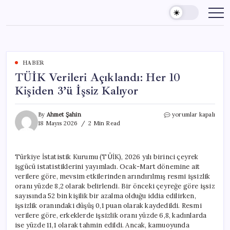
Skip
to
content
HABER
TÜİK Verileri Açıklandı: Her 10
Kişiden 3’ü İşsiz Kalıyor
TÜİK
By
Ahmet Şahin
yorumlar kapalı
Verileri
18 Mayıs 2026
2 Min Read
Açıklandı:
Her
10
Türkiye İstatistik Kurumu (TÜİK), 2026 yılı birinci çeyrek
Kişiden
işgücü istatistiklerini yayımladı. Ocak-Mart dönemine ait
3’ü
İşsiz
verilere göre, mevsim etkilerinden arındırılmış resmi işsizlik
Kalıyor
oranı yüzde 8,2 olarak belirlendi. Bir önceki çeyreğe göre işsiz
için
sayısında 52 bin kişilik bir azalma olduğu iddia edilirken,
işsizlik oranındaki düşüş 0,1 puan olarak kaydedildi. Resmi
verilere göre, erkeklerde işsizlik oranı yüzde 6,8, kadınlarda
ise yüzde 11,1 olarak tahmin edildi. Ancak, kamuoyunda