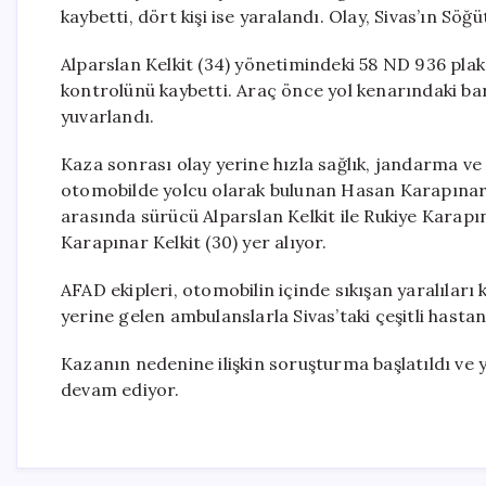
kaybetti, dört kişi ise yaralandı. Olay, Sivas’ın Sö
Alparslan Kelkit (34) yönetimindeki 58 ND 936 pla
kontrolünü kaybetti. Araç önce yol kenarındaki ba
yuvarlandı.
Kaza sonrası olay yerine hızla sağlık, jandarma ve 
otomobilde yolcu olarak bulunan Hasan Karapınar (5
arasında sürücü Alparslan Kelkit ile Rukiye Karapı
Karapınar Kelkit (30) yer alıyor.
AFAD ekipleri, otomobilin içinde sıkışan yaralıları 
yerine gelen ambulanslarla Sivas’taki çeşitli hastane
Kazanın nedenine ilişkin soruşturma başlatıldı ve ye
devam ediyor.