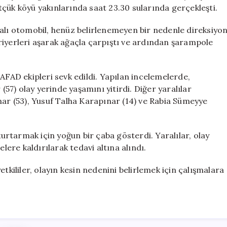
1
ğütçük köyü yakınlarında saat 23.30 sularında gerçekleşti.
Ölü,
4
kalı otomobil, henüz belirlenemeyen bir nedenle direksiyo
Yaralı
riyerleri aşarak ağaçla çarpıştı ve ardından şarampole
için
AFAD ekipleri sevk edildi. Yapılan incelemelerde,
7) olay yerinde yaşamını yitirdi. Diğer yaralılar
nar (53), Yusuf Talha Karapınar (14) ve Rabia Sümeyye
kurtarmak için yoğun bir çaba gösterdi. Yaralılar, olay
lere kaldırılarak tedavi altına alındı.
tkililer, olayın kesin nedenini belirlemek için çalışmalara