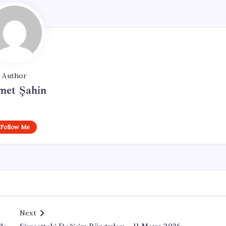
Author
met Şahin
Follow Me
Next