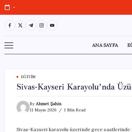
Skip
-
to
content
https://www.facebook.com/
https://twitter.com/
https://t.me/
https://www.instagram.com/
https://youtube.com/
ANA SAYFA
E
EĞITIM
Sivas-Kayseri Karayolu’nda Üzüc
By
Ahmet Şahin
11 Mayıs 2026
1 Min Read
Sivas-Kayseri karayolu üzerinde gece saatlerinde m