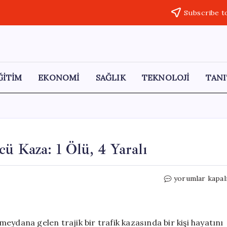
Subscribe t
ĞİTİM
EKONOMİ
SAĞLIK
TEKNOLOJİ
TANI
ü Kaza: 1 Ölü, 4 Yaralı
Sivas-
yorumlar kapal
Kayseri
Karayolu’nda
Üzücü
Kaza:
eydana gelen trajik bir trafik kazasında bir kişi hayatını