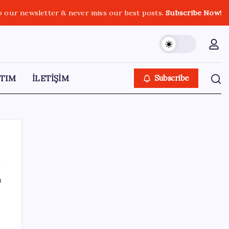
o our newsletter & never miss our best posts.
Subscribe Now!
TIM
İLETİŞİM
Subscribe
ı
SON YAZILAR
Kâğıt para tarih oldu: Yeni banknotlar
makinede yıkansa bile bozulmuyor