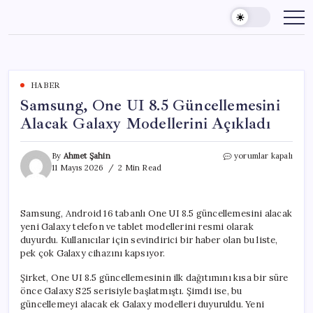
Skip
to
content
HABER
Samsung, One UI 8.5 Güncellemesini
Alacak Galaxy Modellerini Açıkladı
Samsung,
By
Ahmet Şahin
yorumlar kapalı
One
11 Mayıs 2026
2 Min Read
UI
8.5
Güncellemesini
Samsung, Android 16 tabanlı One UI 8.5 güncellemesini alacak
Alacak
yeni Galaxy telefon ve tablet modellerini resmi olarak
Galaxy
Modellerini
duyurdu. Kullanıcılar için sevindirici bir haber olan bu liste,
Açıkladı
pek çok Galaxy cihazını kapsıyor.
için
Şirket, One UI 8.5 güncellemesinin ilk dağıtımını kısa bir süre
önce Galaxy S25 serisiyle başlatmıştı. Şimdi ise, bu
güncellemeyi alacak ek Galaxy modelleri duyuruldu. Yeni