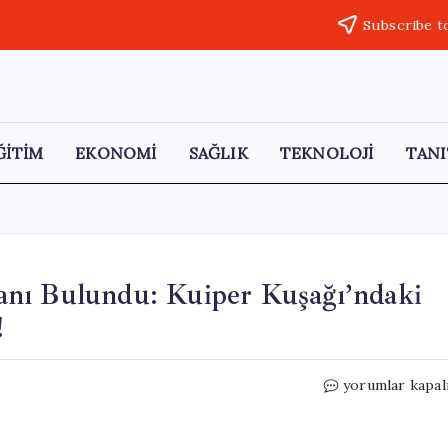
Subscribe t
ĞİTİM
EKONOMİ
SAĞLIK
TEKNOLOJİ
TANI
anı Bulundu: Kuiper Kuşağı’ndaki
!
Plüton’un
yorumlar kapal
Ötesinde
Hava
Katmanı