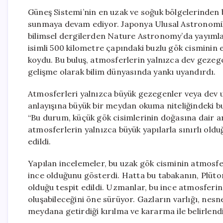
Güneş Sistemi’nin en uzak ve soğuk bölgelerinden bi
sunmaya devam ediyor. Japonya Ulusal Astronomik
bilimsel dergilerden Nature Astronomy’da yayımla
isimli 500 kilometre çapındaki buzlu gök cisminin 
koydu. Bu buluş, atmosferlerin yalnızca dev gezeg
gelişme olarak bilim dünyasında yankı uyandırdı.
Atmosferleri yalnızca büyük gezegenler veya dev 
anlayışına büyük bir meydan okuma niteliğindeki bu
“Bu durum, küçük gök cisimlerinin doğasına dair anl
atmosferlerin yalnızca büyük yapılarla sınırlı oldu
edildi.
Yapılan incelemeler, bu uzak gök cisminin atmosfe
ince olduğunu gösterdi. Hatta bu tabakanın, Plüto
olduğu tespit edildi. Uzmanlar, bu ince atmosfer
oluşabileceğini öne sürüyor. Gazların varlığı, nesn
meydana getirdiği kırılma ve kararma ile belirlendi