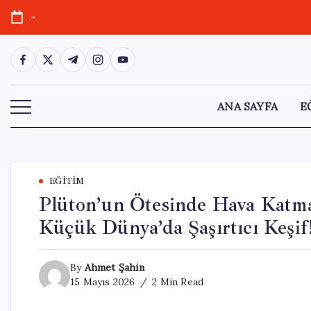
Skip
-
to
content
https://www.facebook.com/
https://twitter.com/
https://t.me/
https://www.instagram.com/
https://youtube.com/
ANA SAYFA
E
EĞITIM
Plüton’un Ötesinde Hava Katm
Küçük Dünya’da Şaşırtıcı Keşif
By
Ahmet Şahin
15 Mayıs 2026
2 Min Read