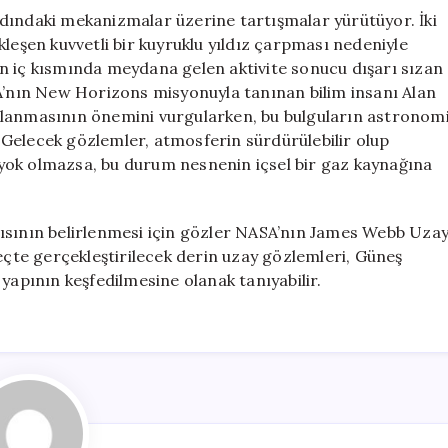
dındaki mekanizmalar üzerine tartışmalar yürütüyor. İki
kleşen kuvvetli bir kuyruklu yıldız çarpması nedeniyle
inin iç kısmında meydana gelen aktivite sonucu dışarı sızan
SA’nın New Horizons misyonuyla tanınan bilim insanı Alan
ulanmasının önemini vurgularken, bu bulguların astronom
i. Gelecek gözlemler, atmosferin sürdürülebilir olup
yok olmazsa, bu durum nesnenin içsel bir gaz kaynağına
pısının belirlenmesi için gözler NASA’nın James Webb Uza
te gerçekleştirilecek derin uzay gözlemleri, Güneş
yapının keşfedilmesine olanak tanıyabilir.