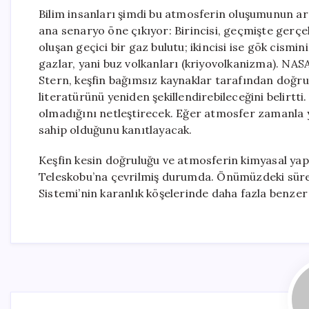
Bilim insanları şimdi bu atmosferin oluşumunun ar
ana senaryo öne çıkıyor: Birincisi, geçmişte gerçe
oluşan geçici bir gaz bulutu; ikincisi ise gök cism
gazlar, yani buz volkanları (kriyovolkanizma). NA
Stern, keşfin bağımsız kaynaklar tarafından doğr
literatürünü yeniden şekillendirebileceğini belirtt
olmadığını netleştirecek. Eğer atmosfer zamanla 
sahip olduğunu kanıtlayacak.
Keşfin kesin doğruluğu ve atmosferin kimyasal ya
Teleskobu’na çevrilmiş durumda. Önümüzdeki süreç
Sistemi’nin karanlık köşelerinde daha fazla benzer 