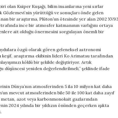
Bulundu:
ri olan Kuiper Kuşağı, bilim insanlarına yeni sırlar
Kuiper
 Gözlemevi’nin yürüttüğü ve sonuçları önde gelen
Kuşağı’ndaki
nan bir araştırma, Plüton’un ötesinde yer alan 2002 XV9
Küçük
etrafında ince bir atmosfer katmanının varlığını ortaya
Dünya’da
enlere ait olduğu önermesini sorgulayan önemli bir
Şaşırtıcı
Keşif!
için
uydulara özgü olarak gören geleneksel astronomi
 keşif, araştırma ekibinin lideri Ko Arimatsu tarafından
ayışımızı köklü bir şekilde değiştiriyor. Artık
ğu düşüncesi yeniden değerlendirilmeli,” şeklinde ifade
rinin Dünya’nın atmosferinden 5 ila 10 milyon kat daha
n’un mevcut atmosferinden bile 50 ile 100 kat daha zayıf
in metan, azot veya karbonmonoksit gazlarından
enin 2024 yılında bir yıldızın önünden geçerken ışıkta
.