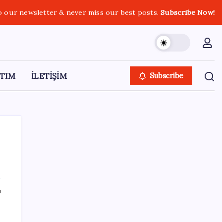
o our newsletter & never miss our best posts.
Subscribe Now!
TIM
İLETİŞİM
Subscribe
SON YAZILAR
ı
Almanya’da sanayi üretimine otomotiv
desteği