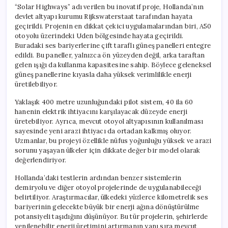
“Solar Highways” adı verilen bu inovatif proje, Hollanda’nın
devlet altyapı kurumu Rijkswaterstaat tarafından hayata
geçirildi. Projenin en dikkat çekici uygulamalarından biri, A50
otoyolu üzerindeki Uden bölgesinde hayata geçirildi.
Buradaki ses bariyerlerine çift taraflı güneş panelleri entegre
edildi. Bu paneller, yalnızca ön yüzeyden değil, arka taraftan
gelen ışığı da kullanma kapasitesine sahip. Böylece geleneksel
güneş panellerine kıyasla daha yüksek verimlilikle enerji
üretilebiliyor.
Yaklaşık 400 metre uzunluğundaki pilot sistem, 40 ila 60
hanenin elektrik ihtiyacını karşılayacak düzeyde enerji
üretebiliyor. Ayrıca, mevcut otoyol altyapısının kullanılması
sayesinde yeni arazi ihtiyacı da ortadan kalkmış oluyor.
Uzmanlar, bu projeyi özellikle nüfus yoğunluğu yüksek ve arazi
sorunu yaşayan ülkeler için dikkate değer bir model olarak
değerlendiriyor.
Hollanda’daki testlerin ardından benzer sistemlerin
demiryolu ve diğer otoyol projelerinde de uygulanabileceği
belirtiliyor. Araştırmacılar, ülkedeki yüzlerce kilometrelik ses
bariyerinin gelecekte büyük bir enerji ağına dönüştürülme
potansiyeli taşıdığını düşünüyor. Bu tür projelerin, şehirlerde
yenilenebilir enerji üretimini artırmanın yanı sıra mevcut