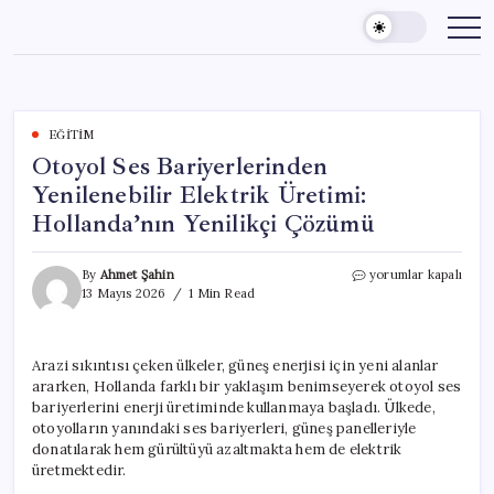
Skip
to
content
EĞITIM
Otoyol Ses Bariyerlerinden
Yenilenebilir Elektrik Üretimi:
Hollanda’nın Yenilikçi Çözümü
Otoyol
By
Ahmet Şahin
yorumlar kapalı
Ses
13 Mayıs 2026
1 Min Read
Bariyerlerinden
Yenilenebilir
Elektrik
Arazi sıkıntısı çeken ülkeler, güneş enerjisi için yeni alanlar
Üretimi:
ararken, Hollanda farklı bir yaklaşım benimseyerek otoyol ses
Hollanda’nın
Yenilikçi
bariyerlerini enerji üretiminde kullanmaya başladı. Ülkede,
Çözümü
otoyolların yanındaki ses bariyerleri, güneş panelleriyle
için
donatılarak hem gürültüyü azaltmakta hem de elektrik
üretmektedir.