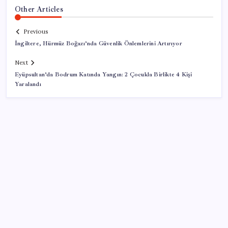
Other Articles
Previous
İngiltere, Hürmüz Boğazı’nda Güvenlik Önlemlerini Artırıyor
Next
Eyüpsultan’da Bodrum Katında Yangın: 2 Çocukla Birlikte 4 Kişi
Yaralandı
SON YAZILAR
Almanya’da sanayi üretimine otomotiv desteği