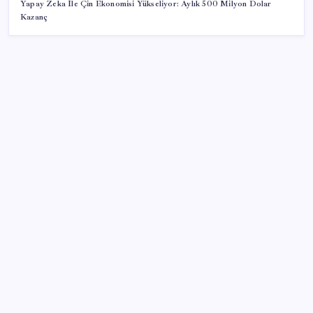
Yapay Zeka İle Çin Ekonomisi Yükseliyor: Aylık 500 Milyon Dolar
Kazanç
SON YAZILAR
Kâğıt para tarih oldu: Yeni banknotlar makinede
yıkansa bile bozulmuyor
AÖL 3. Dönem sınav sonuçları açıklandı mı? Açık
Öğretim Lisesi sınav sonuçları nasıl ve nereden
öğrenilir?
Elif Buse Doğan Gözü Kapalı Teknolojik Cihazları
Tahmin Etti!