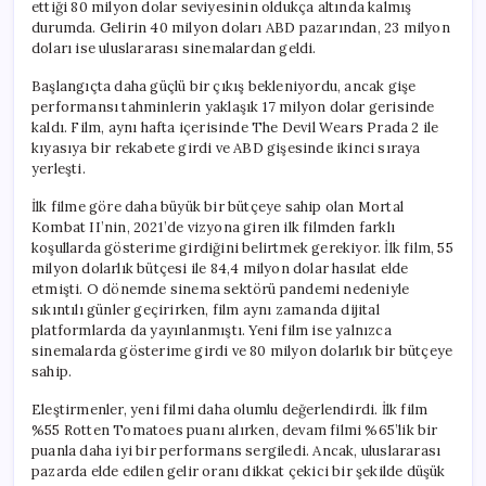
ettiği 80 milyon dolar seviyesinin oldukça altında kalmış
durumda. Gelirin 40 milyon doları ABD pazarından, 23 milyon
doları ise uluslararası sinemalardan geldi.
Başlangıçta daha güçlü bir çıkış bekleniyordu, ancak gişe
performansı tahminlerin yaklaşık 17 milyon dolar gerisinde
kaldı. Film, aynı hafta içerisinde The Devil Wears Prada 2 ile
kıyasıya bir rekabete girdi ve ABD gişesinde ikinci sıraya
yerleşti.
İlk filme göre daha büyük bir bütçeye sahip olan Mortal
Kombat II’nin, 2021’de vizyona giren ilk filmden farklı
koşullarda gösterime girdiğini belirtmek gerekiyor. İlk film, 55
milyon dolarlık bütçesi ile 84,4 milyon dolar hasılat elde
etmişti. O dönemde sinema sektörü pandemi nedeniyle
sıkıntılı günler geçirirken, film aynı zamanda dijital
platformlarda da yayınlanmıştı. Yeni film ise yalnızca
sinemalarda gösterime girdi ve 80 milyon dolarlık bir bütçeye
sahip.
Eleştirmenler, yeni filmi daha olumlu değerlendirdi. İlk film
%55 Rotten Tomatoes puanı alırken, devam filmi %65’lik bir
puanla daha iyi bir performans sergiledi. Ancak, uluslararası
pazarda elde edilen gelir oranı dikkat çekici bir şekilde düşük