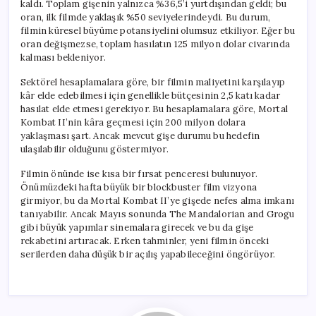
kaldı. Toplam gişenin yalnızca %36,5’i yurtdışından geldi; bu
oran, ilk filmde yaklaşık %50 seviyelerindeydi. Bu durum,
filmin küresel büyüme potansiyelini olumsuz etkiliyor. Eğer bu
oran değişmezse, toplam hasılatın 125 milyon dolar civarında
kalması bekleniyor.
Sektörel hesaplamalara göre, bir filmin maliyetini karşılayıp
kâr elde edebilmesi için genellikle bütçesinin 2,5 katı kadar
hasılat elde etmesi gerekiyor. Bu hesaplamalara göre, Mortal
Kombat II’nin kâra geçmesi için 200 milyon dolara
yaklaşması şart. Ancak mevcut gişe durumu bu hedefin
ulaşılabilir olduğunu göstermiyor.
Filmin önünde ise kısa bir fırsat penceresi bulunuyor.
Önümüzdeki hafta büyük bir blockbuster film vizyona
girmiyor, bu da Mortal Kombat II’ye gişede nefes alma imkanı
tanıyabilir. Ancak Mayıs sonunda The Mandalorian and Grogu
gibi büyük yapımlar sinemalara girecek ve bu da gişe
rekabetini artıracak. Erken tahminler, yeni filmin önceki
serilerden daha düşük bir açılış yapabileceğini öngörüyor.