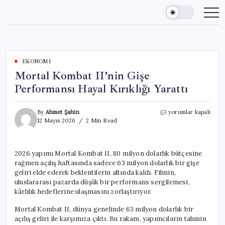
Skip
to
content
EKONOMI
Mortal Kombat II’nin Gişe
Performansı Hayal Kırıklığı Yarattı
Mortal
By
Ahmet Şahin
yorumlar kapalı
Kombat
12 Mayıs 2026
2 Min Read
II’nin
Gişe
Performansı
2026 yapımı Mortal Kombat II, 80 milyon dolarlık bütçesine
Hayal
rağmen açılış haftasında sadece 63 milyon dolarlık bir gişe
Kırıklığı
Yarattı
geliri elde ederek beklentilerin altında kaldı. Filmin,
için
uluslararası pazarda düşük bir performans sergilemesi,
kârlılık hedeflerine ulaşmasını zorlaştırıyor.
Mortal Kombat II, dünya genelinde 63 milyon dolarlık bir
açılış geliri ile karşımıza çıktı. Bu rakam, yapımcıların tahmin