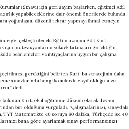
Kritik
urumları Sınavı) için geri sayım başlarken, eğitimci Adil
Hazırlık
hazırlık yapabileceklerine dair önemli önerilerde bulundu.
Taktikleri:
ara yoğunlaşın, düzenli tekrar yapmayı ihmal etmeyin”
Sınav
Başarısını
Artıracak
inde gerçekleştirilecek. Eğitim uzmanı Adil Kurt,
İpuçları!
k için motivasyonlarını yüksek tutmaları gerektiğini
için
kilde belirlemeleri ve ihtiyaçlarına uygun bir çalışma
eçirilmesi gerektiğini belirten Kurt, bu stratejinin daha
Deneme sınavlarında hangi konularda zayıf olduğunuzu
ırın,” dedi.
bulunan Kurt, okul eğitimine düzenli olarak devam
arından biri olduğunu vurguladı. “Çalışmalarınızı, sınavdaki
in, TYT Matematikte 40 soruya 80 dakika, Türkçede ise 40
alarınızı buna göre ayarlamak sınav performansınızı