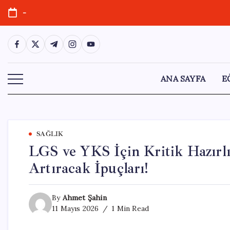
Skip
-
to
content
https://www.facebook.com/
https://twitter.com/
https://t.me/
https://www.instagram.com/
https://youtube.com/
ANA SAYFA
E
SAĞLIK
LGS ve YKS İçin Kritik Hazırlık
Artıracak İpuçları!
By
Ahmet Şahin
11 Mayıs 2026
1 Min Read