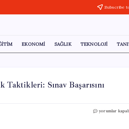
Subscribe t
ĞİTİM
EKONOMİ
SAĞLIK
TEKNOLOJİ
TANI
 Taktikleri: Sınav Başarısını
LGS
yorumlar kapal
ve
YKS
İçin