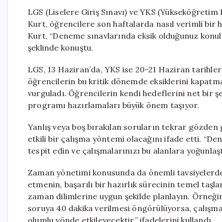
LGS (Liselere Giriş Sınavı) ve YKS (Yükseköğretim K
Kurt, öğrencilere son haftalarda nasıl verimli bir 
Kurt, “Deneme sınavlarında eksik olduğunuz konul
şeklinde konuştu.
LGS, 13 Haziran’da, YKS ise 20-21 Haziran tarihler
öğrencilerin bu kritik dönemde eksiklerini kapatma
vurguladı. Öğrencilerin kendi hedeflerini net bir şe
programı hazırlamaları büyük önem taşıyor.
Yanlış veya boş bırakılan soruların tekrar gözden g
etkili bir çalışma yöntemi olacağını ifade etti. “
tespit edin ve çalışmalarınızı bu alanlara yoğunlaşt
Zaman yönetimi konusunda da önemli tavsiyelerde 
etmenin, başarılı bir hazırlık sürecinin temel taşl
zaman dilimlerine uygun şekilde planlayın. Örneğ
soruya 40 dakika verilmesi öngörülüyorsa, çalışm
olumlu yönde etkileyecektir,” ifadelerini kullandı.