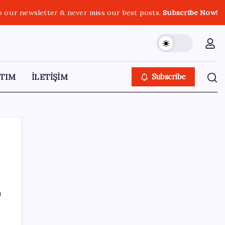
o our newsletter & never miss our best posts.
Subscribe Now!
TIM
İLETİŞİM
Subscribe
SON YAZILAR
ı
Tüm dünyaya ‘tatil daveti’