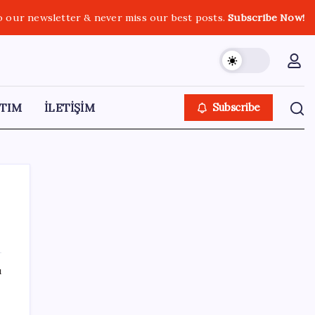
o our newsletter & never miss our best posts.
Subscribe Now!
TIM
İLETİŞİM
Subscribe
SON YAZILAR
ı
AÖL 3. Dönem sınav sonuçları açıklandı
mı? Açık Öğretim Lisesi sınav sonuçları