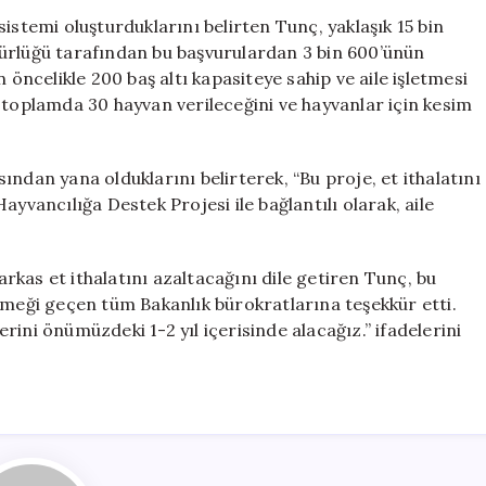
istemi oluşturduklarını belirten Tunç, yaklaşık 15 bin
ürlüğü tarafından bu başvurulardan 3 bin 600’ünün
 öncelikle 200 baş altı kapasiteye sahip ve aile işletmesi
 toplamda 30 hayvan verileceğini ve hayvanlar için kesim
ndan yana olduklarını belirterek, “Bu proje, et ithalatını
ayvancılığa Destek Projesi ile bağlantılı olarak, aile
kas et ithalatını azaltacağını dile getiren Tunç, bu
emeği geçen tüm Bakanlık bürokratlarına teşekkür etti.
ini önümüzdeki 1-2 yıl içerisinde alacağız.” ifadelerini