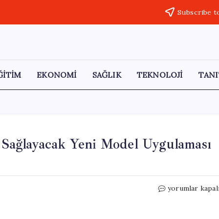
Subscribe t
ĞİTİM
EKONOMİ
SAĞLIK
TEKNOLOJİ
TANI
ar Sağlayacak Yeni Model Uygulaması
Kırmızı
yorumlar kapal
Et
Fiyatlarında
İstikrar