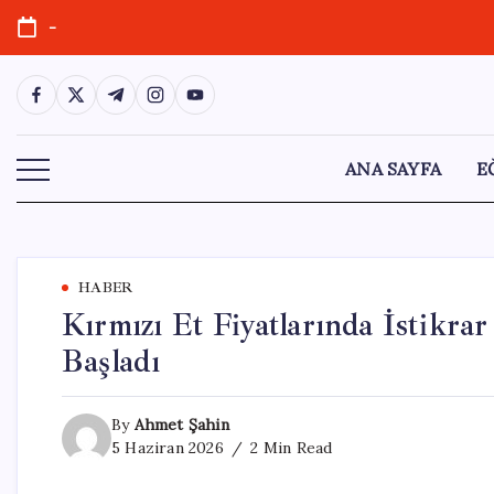
Skip
-
to
content
https://www.facebook.com/
https://twitter.com/
https://t.me/
https://www.instagram.com/
https://youtube.com/
ANA SAYFA
E
HABER
Kırmızı Et Fiyatlarında İstikr
Başladı
By
Ahmet Şahin
5 Haziran 2026
2 Min Read