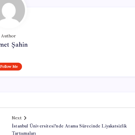
Author
met Şahin
Follow Me
Next
İstanbul Üniversitesi’nde Atama Sürecinde Liyakatsizlik
Tartışmaları