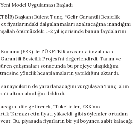
Sağlayacak
Yeni
TBİR) Başkanı Bülent Tunç, “Gelir Garantili Besicilik
Model
 et fiyatlarındaki dalgalanmaları azaltacağına inandığını
Uygulaması
İnşallah önümüzdeki 1-2 yıl içerisinde bunun faydalarını
Başladı
için
üt Kurumu (ESK) ile TÜKETBİR arasında imzalanan
Garantili Besicilik Projesi’ni değerlendirdi. Tarım ve
süren çalışmaları sonucunda bu projeye ulaşıldığını
tmesine yönelik hesaplamaların yapıldığını aktardı.
 sanayicilerin de yararlanacağını vurgulayan Tunç, alım
nti altına alındığını bildirdi.
yacağını dile getirerek, “Tüketiciler, ESK’nın
tık ‘Kırmızı etin fiyatı yükseldi’ gibi söylemler ortadan
vcut. Bu, piyasada fiyatların bir yıl boyunca sabit kalacağı