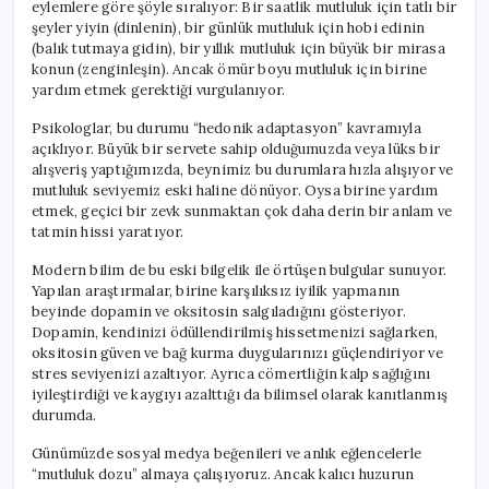
eylemlere göre şöyle sıralıyor: Bir saatlik mutluluk için tatlı bir
şeyler yiyin (dinlenin), bir günlük mutluluk için hobi edinin
(balık tutmaya gidin), bir yıllık mutluluk için büyük bir mirasa
konun (zenginleşin). Ancak ömür boyu mutluluk için birine
yardım etmek gerektiği vurgulanıyor.
Psikologlar, bu durumu “hedonik adaptasyon” kavramıyla
açıklıyor. Büyük bir servete sahip olduğumuzda veya lüks bir
alışveriş yaptığımızda, beynimiz bu durumlara hızla alışıyor ve
mutluluk seviyemiz eski haline dönüyor. Oysa birine yardım
etmek, geçici bir zevk sunmaktan çok daha derin bir anlam ve
tatmin hissi yaratıyor.
Modern bilim de bu eski bilgelik ile örtüşen bulgular sunuyor.
Yapılan araştırmalar, birine karşılıksız iyilik yapmanın
beyinde dopamin ve oksitosin salgıladığını gösteriyor.
Dopamin, kendinizi ödüllendirilmiş hissetmenizi sağlarken,
oksitosin güven ve bağ kurma duygularınızı güçlendiriyor ve
stres seviyenizi azaltıyor. Ayrıca cömertliğin kalp sağlığını
iyileştirdiği ve kaygıyı azalttığı da bilimsel olarak kanıtlanmış
durumda.
Günümüzde sosyal medya beğenileri ve anlık eğlencelerle
“mutluluk dozu” almaya çalışıyoruz. Ancak kalıcı huzurun