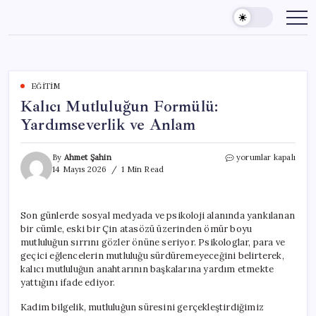
Skip
to
content
EĞITIM
Kalıcı Mutluluğun Formülü:
Yardımseverlik ve Anlam
Kalıcı
By
Ahmet Şahin
yorumlar kapalı
Mutluluğun
14 Mayıs 2026
1 Min Read
Formülü:
Yardımseverlik
ve
Son günlerde sosyal medyada ve psikoloji alanında yankılanan
Anlam
bir cümle, eski bir Çin atasözü üzerinden ömür boyu
için
mutluluğun sırrını gözler önüne seriyor. Psikologlar, para ve
geçici eğlencelerin mutluluğu sürdüremeyeceğini belirterek,
kalıcı mutluluğun anahtarının başkalarına yardım etmekte
yattığını ifade ediyor.
Kadim bilgelik, mutluluğun süresini gerçekleştirdiğimiz