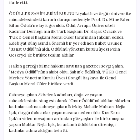
ifade etti.
ÖDÜLLER SAHİPLERİNİ BULDU Liyakatli ve özgür üniversite
mücadelesindeki kararlı duruşu nedeniyle Prof. Dr. Mine Eder,
Bilim Ödülü’ne layık görüldü. Ödül, Avrupa Üniversiteli
Kadınlar Derneği’nin ilk Türk Başkanı Dr. Başak Ovacık ve
TÜKD Genel Başkanı Meral Güler tarafından takdim edildi.
Edebiyat dünyasında önemli bir yer edinen Buket Uzuner,
“Sanat Ödülü”nü aldı. Ödülünü yönetim kurulu üyesi Pelin
Gezeryel ile birlikte teslim aldılar.
Halkın gerçeği bilme hakkını savunan gazeteci Sevgi Şahin,
“Medya Ödülü”nün sahibi oldu. Şahin’e ödülünü, TÜKD Genel
Merkez Yönetim Kurulu Üyesi Songül Başkaya ile Genel
Başkan Meral Güler birlikte verdi.
Sahneye çıkan Akbelen kadınları, doğa ve yaşam
mücadelesinin simgesi olarak “Onur Ödülü”nü aldılar. Akbelen
kadınları adına sahneye çıkan İkizköy Mahalle Muhtarı Nejla
Işık, duygu dolu anlar yaşanmasına neden oldu. Kızı Esra
Işık’ın video mesajının ardından gözyaşları ile bir konuşma
yapan Muhtar Nejla Işık, bu anlamlı ödülü tüm direnişçi
kadınlar adına aldığını belirtti.