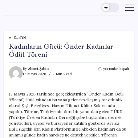
Skip
to
content
EĞITIM
Kadınların Gücü: Önder Kadınlar
Ödül Töreni
Kadınların
By
Ahmet Şahin
yorumlar kapalı
Gücü:
17 Mayıs 2026
2 Min Read
Önder
Kadınlar
Ödül
17 Mayıs 2026 tarihinde gerçekleştirilen “Önder Kadın Ödül
Töreni
Töreni”, 2008 yılından bu yana gelenekselleşmiş bir etkinlik
için
olarak Şişli Belediyesi Nazım Hikmet Kültür Salonu’nda
yapıldı. Törene, Türkiye’nin dört bir yanından gelen TÜKD
(Türkiye Üreten Kadınlar Derneği) şube başkanları, dernek
yöneticileri, üyeler ve bursiyerler katılım gösterdi. Ayrıca
EŞİK (Eşitlik İçin Kadın Platformu) ile Akbelen kadınları da bu
anlamlı günde kadın hareketine destek verdiler. Törenin