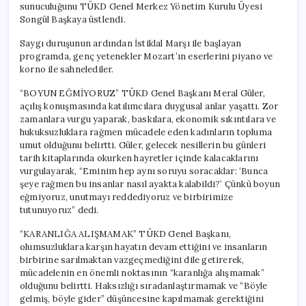
sunuculuğunu TÜKD Genel Merkez Yönetim Kurulu Üyesi
Songül Başkaya üstlendi.
Saygı duruşunun ardından İstiklal Marşı ile başlayan
programda, genç yetenekler Mozart’ın eserlerini piyano ve
korno ile sahnelediler.
“BOYUN EĞMİYORUZ” TÜKD Genel Başkanı Meral Güler,
açılış konuşmasında katılımcılara duygusal anlar yaşattı. Zor
zamanlara vurgu yaparak, baskılara, ekonomik sıkıntılara ve
hukuksuzluklara rağmen mücadele eden kadınların topluma
umut olduğunu belirtti. Güler, gelecek nesillerin bu günleri
tarih kitaplarında okurken hayretler içinde kalacaklarını
vurgulayarak, “Eminim hep aynı soruyu soracaklar: ‘Bunca
şeye rağmen bu insanlar nasıl ayakta kalabildi?’ Çünkü boyun
eğmiyoruz, unutmayı reddediyoruz ve birbirimize
tutunuyoruz” dedi.
“KARANLIĞA ALIŞMAMAK” TÜKD Genel Başkanı,
olumsuzluklara karşın hayatın devam ettiğini ve insanların
birbirine sarılmaktan vazgeçmediğini dile getirerek,
mücadelenin en önemli noktasının “karanlığa alışmamak”
olduğunu belirtti. Haksızlığı sıradanlaştırmamak ve “Böyle
gelmiş, böyle gider” düşüncesine kapılmamak gerektiğini