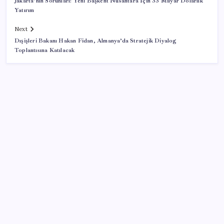
Jakarta’nın Sorunları: Yeni Başkent Nusantara İçin 33 Milyar Dolarlık
Yatırım
Next
Dışişleri Bakanı Hakan Fidan, Almanya’da Stratejik Diyalog
Toplantısına Katılacak
SON YAZILAR
Kâğıt para tarih oldu: Yeni banknotlar makinede
yıkansa bile bozulmuyor
AÖL 3. Dönem sınav sonuçları açıklandı mı? Açık
Öğretim Lisesi sınav sonuçları nasıl ve nereden