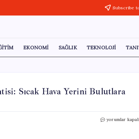
Subscribe t
ĞİTİM
EKONOMİ
SAĞLIK
TEKNOLOJİ
TANI
tisi: Sıcak Hava Yerini Bulutlara
İstanbul
yorumlar kapal
ve
10
İlde