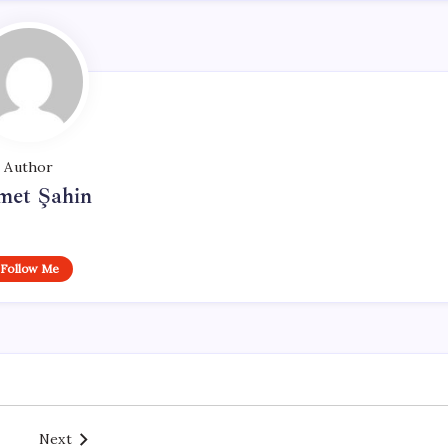
Author
met Şahin
Follow Me
Next