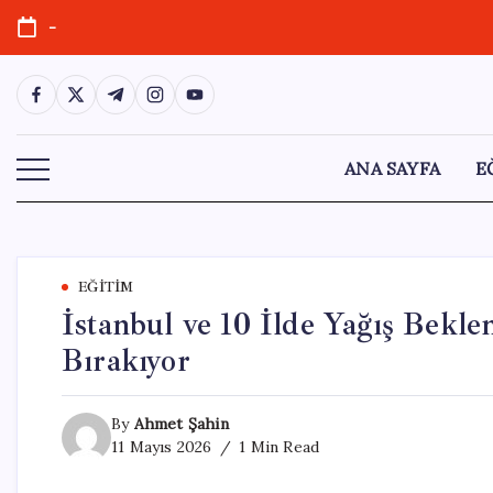
Skip
-
to
content
https://www.facebook.com/
https://twitter.com/
https://t.me/
https://www.instagram.com/
https://youtube.com/
ANA SAYFA
E
EĞITIM
İstanbul ve 10 İlde Yağış Beklen
Bırakıyor
By
Ahmet Şahin
11 Mayıs 2026
1 Min Read