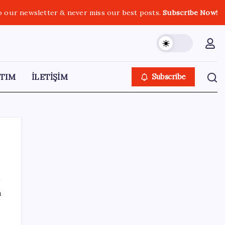
o our newsletter & never miss our best posts.
Subscribe Now!
TIM
İLETİŞİM
Subscribe
SON YAZILAR
ı
Kâğıt para tarih oldu: Yeni banknotlar
makinede yıkansa bile bozulmuyor