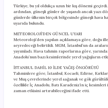
Türkiye, bu yıl oldukça uzun bir kış dönemi geçird
ardından, güneşli günler de yaşandı ancak yazı dört
günlerde ülkenin birçok bölgesinde güneşli hava 
uyarıda bulundu.
METEOROLOJİ’DEN GÜNCEL UYARI
Meteoroloji’den yapılan açıklamaya göre, doğu ill
seyredeceği belirtildi. MGM, İstanbul’un da araları
yayımladı. Hava tahmin raporlarına göre, yarından
Anadolu’nun bazı kesimlerinde yerel yağışların etk
İSTANBUL DAHİL 10 İLDE YAĞIŞ ÖNGÖRÜSÜ
Tahminlere göre, İstanbul, Kocaeli, Edirne, Kırklarel
ve Muş çevrelerinde yerel sağanak ve gök gürültülü 
özellikle İç Anadolu, Batı Karadeniz’in iç kesimle
zaman etkisini artırabileceğini ifade etti.