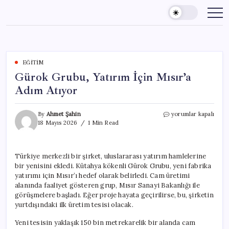
Skip
to
content
EĞITIM
Gürok Grubu, Yatırım İçin Mısır’a
Adım Atıyor
Gürok
By
Ahmet Şahin
yorumlar kapalı
Grubu,
18 Mayıs 2026
1 Min Read
Yatırım
İçin
Mısır’a
Türkiye merkezli bir şirket, uluslararası yatırım hamlelerine
Adım
bir yenisini ekledi. Kütahya kökenli Gürok Grubu, yeni fabrika
Atıyor
için
yatırımı için Mısır’ı hedef olarak belirledi. Cam üretimi
alanında faaliyet gösteren grup, Mısır Sanayi Bakanlığı ile
görüşmelere başladı. Eğer proje hayata geçirilirse, bu, şirketin
yurtdışındaki ilk üretim tesisi olacak.
Yeni tesisin yaklaşık 150 bin metrekarelik bir alanda cam