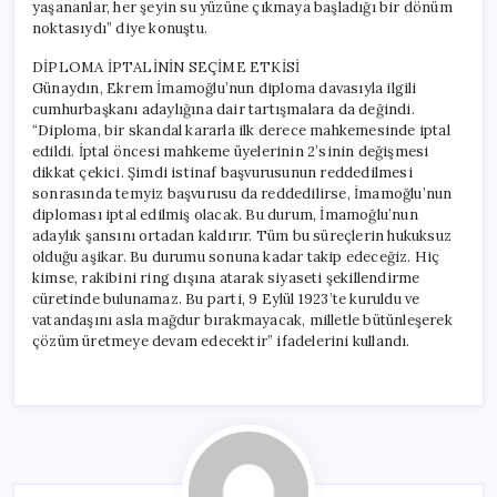
yaşananlar, her şeyin su yüzüne çıkmaya başladığı bir dönüm
noktasıydı” diye konuştu.
DİPLOMA İPTALİNİN SEÇİME ETKİSİ
Günaydın, Ekrem İmamoğlu’nun diploma davasıyla ilgili
cumhurbaşkanı adaylığına dair tartışmalara da değindi.
“Diploma, bir skandal kararla ilk derece mahkemesinde iptal
edildi. İptal öncesi mahkeme üyelerinin 2’sinin değişmesi
dikkat çekici. Şimdi istinaf başvurusunun reddedilmesi
sonrasında temyiz başvurusu da reddedilirse, İmamoğlu’nun
diploması iptal edilmiş olacak. Bu durum, İmamoğlu’nun
adaylık şansını ortadan kaldırır. Tüm bu süreçlerin hukuksuz
olduğu aşikar. Bu durumu sonuna kadar takip edeceğiz. Hiç
kimse, rakibini ring dışına atarak siyaseti şekillendirme
cüretinde bulunamaz. Bu parti, 9 Eylül 1923’te kuruldu ve
vatandaşını asla mağdur bırakmayacak, milletle bütünleşerek
çözüm üretmeye devam edecektir” ifadelerini kullandı.