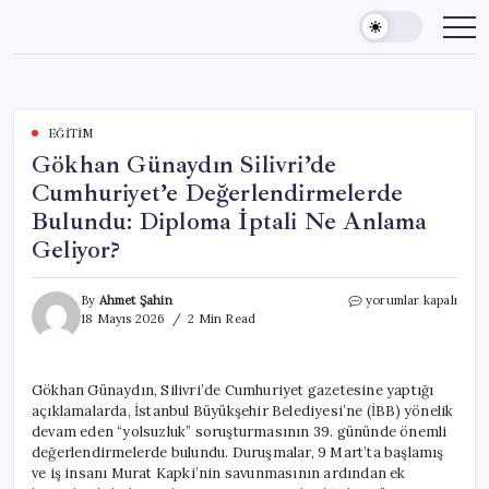
Skip
to
content
EĞITIM
Gökhan Günaydın Silivri’de
Cumhuriyet’e Değerlendirmelerde
Bulundu: Diploma İptali Ne Anlama
Geliyor?
Gökhan
By
Ahmet Şahin
yorumlar kapalı
Günaydın
18 Mayıs 2026
2 Min Read
Silivri’de
Cumhuriyet’e
Değerlendirmelerde
Gökhan Günaydın, Silivri’de Cumhuriyet gazetesine yaptığı
Bulundu:
açıklamalarda, İstanbul Büyükşehir Belediyesi’ne (İBB) yönelik
Diploma
İptali
devam eden “yolsuzluk” soruşturmasının 39. gününde önemli
Ne
değerlendirmelerde bulundu. Duruşmalar, 9 Mart’ta başlamış
Anlama
ve iş insanı Murat Kapki’nin savunmasının ardından ek
Geliyor?