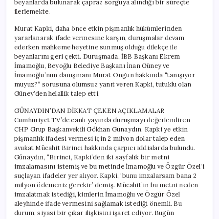
beyanlarda bulunarak çapraz sorguya alındığı bir süreçte
için
ilerlemekte.
Murat Kapki, daha önce etkin pişmanlık hükümlerinden
yararlanarak ifade vermesine karşın, duruşmalar devam
ederken mahkeme heyetine sunmuş olduğu dilekçe ile
beyanlarını geri çekti. Duruşmada, İBB Başkanı Ekrem
İmamoğlu, Beyoğlu Belediye Başkanı İnan Güney ve
İmamoğlu’nun danışmanı Murat Ongun hakkında “tanışıyor
muyuz?” sorusuna olumsuz yanıt veren Kapki, tutuklu olan
Güney’den helallik talep etti.
GÜNAYDIN’DAN DİKKAT ÇEKEN AÇIKLAMALAR
Cumhuriyet TV’de canlı yayında duruşmayı değerlendiren
CHP Grup Başkanvekili Gökhan Günaydın, Kapki’ye etkin
pişmanlık ifadesi vermesi için 2 milyon dolar talep eden
avukat Mücahit Birinci hakkında çarpıcı iddialarda bulundu.
Günaydın, “Birinci, Kapki’den iki sayfalık bir metni
imzalamasını istemiş ve bu metinde İmamoğlu ve Özgür Özel’i
suçlayan ifadeler yer alıyor. Kapki, ‘bunu imzalarsam bana 2
milyon ödemeniz gerekir’ demiş. Mücahit’in bu metni neden
imzalatmak istediği, kimlerin İmamoğlu ve Özgür Özel
aleyhinde ifade vermesini sağlamak istediği önemli. Bu
durum, siyasi bir çıkar ilişkisini işaret ediyor. Bugün