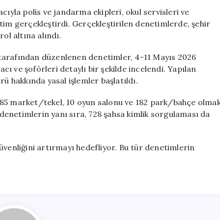
Servis
cıyla polis ve jandarma ekipleri, okul servisleri ve
ve
tim gerçekleştirdi. Gerçekleştirilen denetimlerde, şehir
Okul
ol altına alındı.
Çevrelerine
Yoğun
tarafından düzenlenen denetimler, 4-11 Mayıs 2026
Denetim
acı ve şoförleri detaylı bir şekilde incelendi. Yapılan
için
rü hakkında yasal işlemler başlatıldı.
 85 market/tekel, 10 oyun salonu ve 182 park/bahçe olma
enetimlerin yanı sıra, 728 şahsa kimlik sorgulaması da
üvenliğini artırmayı hedefliyor. Bu tür denetimlerin