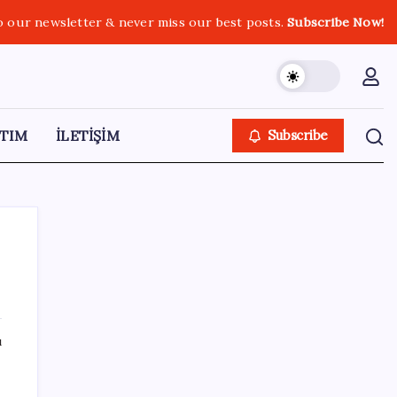
o our newsletter & never miss our best posts.
Subscribe Now!
TIM
İLETİŞİM
Subscribe
SON YAZILAR
ı
Kâğıt para tarih oldu: Yeni banknotlar
makinede yıkansa bile bozulmuyor