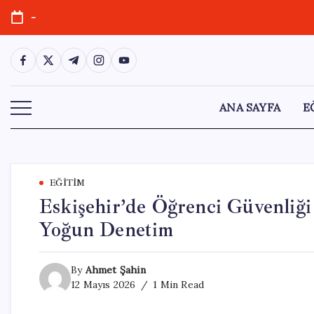
Skip
-
to
content
https://www.facebook.com/
https://twitter.com/
https://t.me/
https://www.instagram.com/
https://youtube.com/
ANA SAYFA
E
EĞITIM
Eskişehir’de Öğrenci Güvenliği
Yoğun Denetim
By
Ahmet Şahin
12 Mayıs 2026
1 Min Read