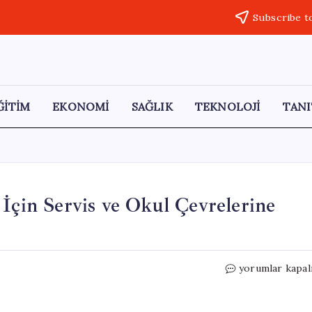
Subscribe t
ĞİTİM
EKONOMİ
SAĞLIK
TEKNOLOJİ
TANI
 İçin Servis ve Okul Çevrelerine
Eskişehir’de
yorumlar kapal
Öğrenci
Güvenliği
İçin