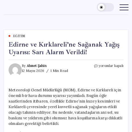
Skip
to
content
EĞITIM
Edirne ve Kırklareli’ne Sağanak Yağış
Uyarısı: Sarı Alarm Verildi!
Edirne
By
Ahmet Şahin
yorumlar kapalı
ve
12 Mayıs 2026
1 Min Read
Kırklareli’ne
Sağanak
Yağış
Meteoroloji Genel Müdürlüğü (MGM), Edirne ve Kırklareli için
Uyarısı:
önemli bir hava durumu uyarısı yayımladı. Bugün öğle
Sarı
Alarm
saatlerinden itibaren, özellikle Edirne’nin kuzey kesimleri ve
Verildi!
Kırklareli çevresinde yerel kuvvetli sağanak yağışların etkili
için
olacağı tahmin ediliyor. Bu nedenle, vatandaşların ani sel, su
baskını ve yıldırım gibi olumsuz hava koşullarına karşı dikkatli
olmaları gerektiği belirtildi.