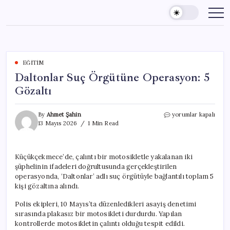
Skip
to
content
EĞITIM
Daltonlar Suç Örgütüne Operasyon: 5
Gözaltı
Daltonlar
By
Ahmet Şahin
yorumlar kapalı
Suç
13 Mayıs 2026
1 Min Read
Örgütüne
Operasyon:
5
Küçükçekmece’de, çalıntı bir motosikletle yakalanan iki
Gözaltı
şüphelinin ifadeleri doğrultusunda gerçekleştirilen
için
operasyonda, ‘Daltonlar’ adlı suç örgütüyle bağlantılı toplam 5
kişi gözaltına alındı.
Polis ekipleri, 10 Mayıs’ta düzenledikleri asayiş denetimi
sırasında plakasız bir motosikleti durdurdu. Yapılan
kontrollerde motosikletin çalıntı olduğu tespit edildi.