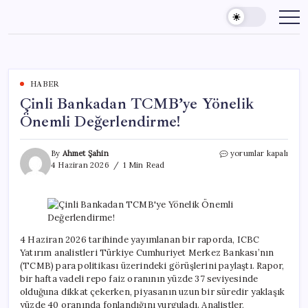
Skip
to
content
HABER
Çinli Bankadan TCMB’ye Yönelik
Önemli Değerlendirme!
Çinli
By
Ahmet Şahin
yorumlar kapalı
Bankadan
4 Haziran 2026
1 Min Read
TCMB’ye
Yönelik
Önemli
Değerlendirme!
için
4 Haziran 2026 tarihinde yayımlanan bir raporda, ICBC
Yatırım analistleri Türkiye Cumhuriyet Merkez Bankası’nın
(TCMB) para politikası üzerindeki görüşlerini paylaştı. Rapor,
bir hafta vadeli repo faiz oranının yüzde 37 seviyesinde
olduğuna dikkat çekerken, piyasanın uzun bir süredir yaklaşık
yüzde 40 oranında fonlandığını vurguladı. Analistler,