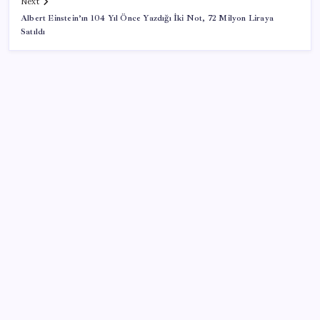
Next
Albert Einstein’ın 104 Yıl Önce Yazdığı İki Not, 72 Milyon Liraya
Satıldı
SON YAZILAR
Kâğıt para tarih oldu: Yeni banknotlar makinede
yıkansa bile bozulmuyor
AÖL 3. Dönem sınav sonuçları açıklandı mı? Açık
Öğretim Lisesi sınav sonuçları nasıl ve nereden
öğrenilir?
Elif Buse Doğan Gözü Kapalı Teknolojik Cihazları