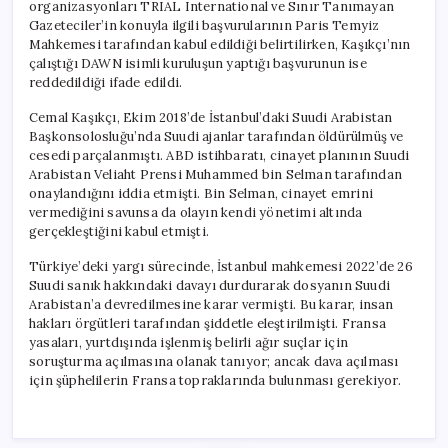
organizasyonları TRIAL International ve Sınır Tanımayan
Gazeteciler’in konuyla ilgili başvurularının Paris Temyiz
Mahkemesi tarafından kabul edildiği belirtilirken, Kaşıkçı’nın
çalıştığı DAWN isimli kuruluşun yaptığı başvurunun ise
reddedildiği ifade edildi.
Cemal Kaşıkçı, Ekim 2018’de İstanbul’daki Suudi Arabistan
Başkonsolosluğu’nda Suudi ajanlar tarafından öldürülmüş ve
cesedi parçalanmıştı. ABD istihbaratı, cinayet planının Suudi
Arabistan Veliaht Prensi Muhammed bin Selman tarafından
onaylandığını iddia etmişti. Bin Selman, cinayet emrini
vermediğini savunsa da olayın kendi yönetimi altında
gerçekleştiğini kabul etmişti.
Türkiye’deki yargı sürecinde, İstanbul mahkemesi 2022’de 26
Suudi sanık hakkındaki davayı durdurarak dosyanın Suudi
Arabistan’a devredilmesine karar vermişti. Bu karar, insan
hakları örgütleri tarafından şiddetle eleştirilmişti. Fransa
yasaları, yurtdışında işlenmiş belirli ağır suçlar için
soruşturma açılmasına olanak tanıyor; ancak dava açılması
için şüphelilerin Fransa topraklarında bulunması gerekiyor.