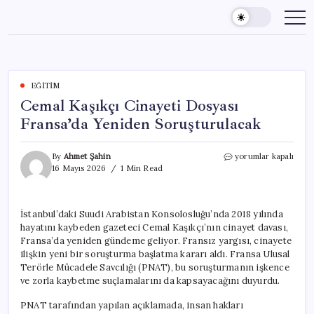
Skip
to
content
EĞITIM
Cemal Kaşıkçı Cinayeti Dosyası
Fransa’da Yeniden Soruşturulacak
Cemal
By
Ahmet Şahin
yorumlar kapalı
Kaşıkçı
16 Mayıs 2026
1 Min Read
Cinayeti
Dosyası
Fransa’da
İstanbul’daki Suudi Arabistan Konsolosluğu’nda 2018 yılında
Yeniden
hayatını kaybeden gazeteci Cemal Kaşıkçı’nın cinayet davası,
Soruşturulacak
için
Fransa’da yeniden gündeme geliyor. Fransız yargısı, cinayete
ilişkin yeni bir soruşturma başlatma kararı aldı. Fransa Ulusal
Terörle Mücadele Savcılığı (PNAT), bu soruşturmanın işkence
ve zorla kaybetme suçlamalarını da kapsayacağını duyurdu.
PNAT tarafından yapılan açıklamada, insan hakları