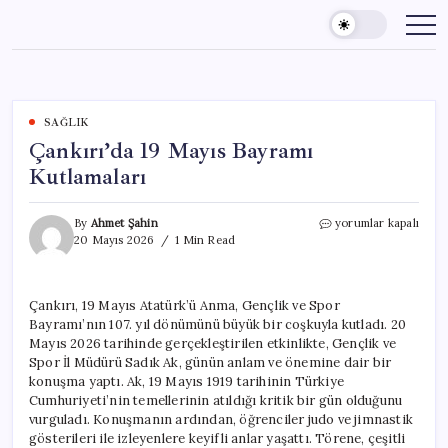
Skip
to
content
SAĞLIK
Çankırı’da 19 Mayıs Bayramı
Kutlamaları
Çankırı’da
By
Ahmet Şahin
yorumlar kapalı
19
20 Mayıs 2026
1 Min Read
Mayıs
Bayramı
Kutlamaları
Çankırı, 19 Mayıs Atatürk’ü Anma, Gençlik ve Spor
için
Bayramı’nın 107. yıl dönümünü büyük bir coşkuyla kutladı. 20
Mayıs 2026 tarihinde gerçekleştirilen etkinlikte, Gençlik ve
Spor İl Müdürü Sadık Ak, günün anlam ve önemine dair bir
konuşma yaptı. Ak, 19 Mayıs 1919 tarihinin Türkiye
Cumhuriyeti’nin temellerinin atıldığı kritik bir gün olduğunu
vurguladı. Konuşmanın ardından, öğrenciler judo ve jimnastik
gösterileri ile izleyenlere keyifli anlar yaşattı. Törene, çeşitli