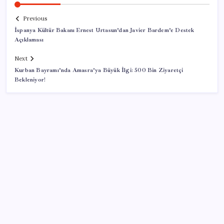
Previous
İspanya Kültür Bakanı Ernest Urtasun’dan Javier Bardem’e Destek
Açıklaması
Next
Kurban Bayramı’nda Amasra’ya Büyük İlgi: 500 Bin Ziyaretçi
Bekleniyor!
SON YAZILAR
Tüm dünyaya ‘tatil daveti’