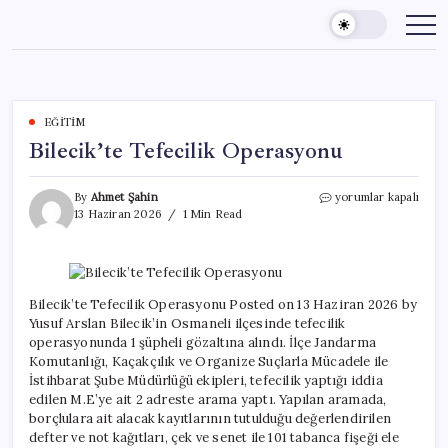
Skip
to
content
EĞITIM
Bilecik’te Tefecilik Operasyonu
Bilecik’te
By
Ahmet Şahin
yorumlar kapalı
Tefecilik
13 Haziran 2026
1 Min Read
Operasyonu
için
Bilecik’te Tefecilik Operasyonu Posted on 13 Haziran 2026 by
Yusuf Arslan Bilecik’in Osmaneli ilçesinde tefecilik
operasyonunda 1 şüpheli gözaltına alındı. İlçe Jandarma
Komutanlığı, Kaçakçılık ve Organize Suçlarla Mücadele ile
İstihbarat Şube Müdürlüğü ekipleri, tefecilik yaptığı iddia
edilen M.E’ye ait 2 adreste arama yaptı. Yapılan aramada,
borçlulara ait alacak kayıtlarının tutulduğu değerlendirilen
defter ve not kağıtları, çek ve senet ile 101 tabanca fişeği ele