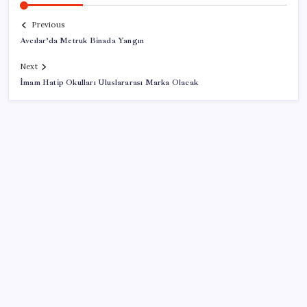
Previous
Avcılar’da Metruk Binada Yangın
Next
İmam Hatip Okulları Uluslararası Marka Olacak
SON YAZILAR
Tüm dünyaya ‘tatil daveti’
Sürekli maddi sorun yaşayan insanların beyni daha
çabuk yaşlanabiliyor: ‘Beyin de yoruluyor’